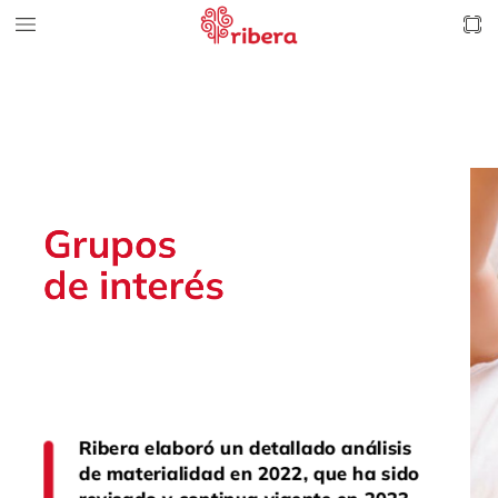
Grupos
de
interés
Ribera
elaboró
un
detallado
análisis
de
materialidad
en
2022,
que
ha
sido