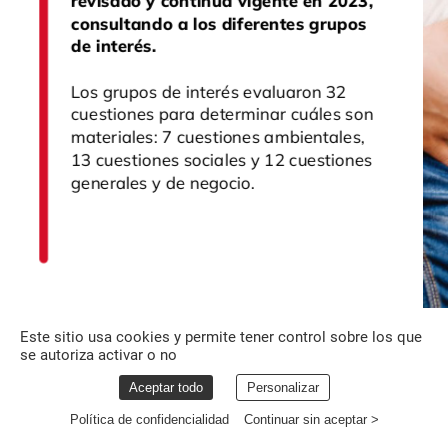
revisado
y
continua
vigente
en
2023,
consultando
a
los
diferentes
grupos
de
interés.
Los
grupos
de
interés
evaluaron
32
cuestiones
para
determinar
cuáles
son
materiales:
7
cuestiones
ambientales,
13
cuestiones
sociales
y
12
cuestiones
generales
y
de
negocio.
Este sitio usa cookies y permite tener control sobre los que
se autoriza activar o no
Aceptar todo
Personalizar
Política de confidencialidad
Continuar sin aceptar >