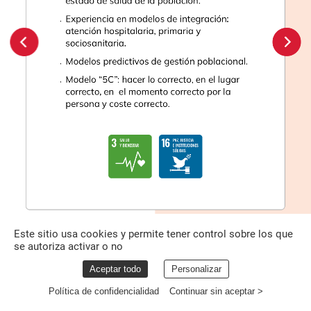
estado
de
salud
de
la
población.
Experiencia
en
modelos
de
integración:
atención
hospitalaria,
primaria
y
sociosanitaria.
Modelos
predictivos
de
gestión
poblacional.
Modelo
“5C”:
hacer
lo
correcto,
en
el
lugar
correcto,
en
el
momento
correcto
por
la
persona
y
coste
correcto.
Este sitio usa cookies y permite tener control sobre los que
se autoriza activar o no
Aceptar todo
Personalizar
Política de confidencialidad
Continuar sin aceptar >